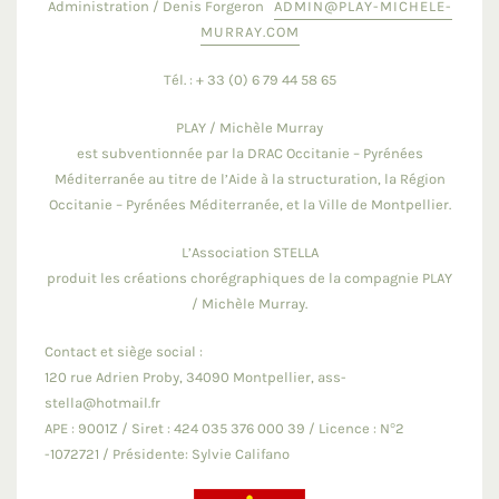
Administration / Denis Forgeron
ADMIN@PLAY-MICHELE-
MURRAY.COM
Tél. : + 33 (0) 6 79 44 58 65
PLAY / Michèle Murray
est subventionnée par la DRAC Occitanie – Pyrénées
Méditerranée au titre de l’Aide à la structuration, la Région
Occitanie – Pyrénées Méditerranée, et la Ville de Montpellier.
L’Association STELLA
produit les créations chorégraphiques de la compagnie PLAY
/ Michèle Murray.
Contact et siège social :
120 rue Adrien Proby, 34090 Montpellier, ass-
stella@hotmail.fr
APE : 9001Z / Siret : 424 035 376 000 39 / Licence : N°2
-1072721 / Présidente: Sylvie Califano