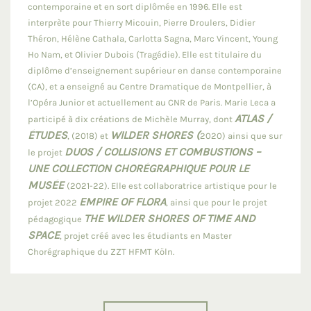
contemporaine et en sort diplômée en 1996. Elle est
interprète pour Thierry Micouin, Pierre Droulers, Didier
Théron, Hélène Cathala, Carlotta Sagna, Marc Vincent, Young
Ho Nam, et Olivier Dubois (Tragédie). Elle est titulaire du
diplôme d’enseignement supérieur en danse contemporaine
(CA), et a enseigné au Centre Dramatique de Montpellier, à
l’Opéra Junior et actuellement au CNR de Paris. Marie Leca a
ATLAS /
participé à dix créations de Michèle Murray, dont
ÉTUDES
WILDER SHORES (
, (2018) et
2020) ainsi que sur
DUOS / COLLISIONS ET COMBUSTIONS –
le projet
UNE COLLECTION CHORÉGRAPHIQUE POUR LE
MUSÉE
(2021-22). Elle est collaboratrice artistique pour le
EMPIRE OF FLORA
projet 2022
, ainsi que pour le projet
THE WILDER SHORES OF TIME AND
pédagogique
SPACE
, projet créé avec les étudiants en Master
Chorégraphique du ZZT HFMT Köln.