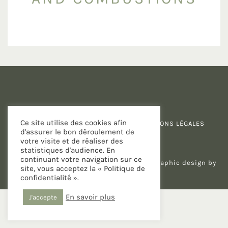
Ce site utilise des cookies afin
POLITIQUE DE CONFIDENTIALITÉ
-
MENTIONS LÉGALES
d'assurer le bon déroulement de
votre visite et de réaliser des
statistiques d'audience. En
continuant votre navigation sur ce
Copyright 2026 PLAY / Michèle Murray
| Graphic design by
site, vous acceptez la « Politique de
Too Cute Design
confidentialité ».
En savoir plus
J'accepte